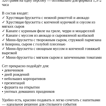
320 грамм на одну персону — оптимально для формата 1,5–2
часа
В состав входят:
✓ Хрустящая брускетта с нежной рикоттой и авокадо
✓ Хрустящая брускетта с копченой курочкой и соусом из
мягких сыров
✓ Канапе с куриным филе на гриле, черри и моцареллой
✓ Канапе с муссом из авокадо и сыровяленой колбаской
✓ Мини-брускетта с творожным сыром, стружкой пармезана
и базирона, сыром с голубой плесенью
✓ Мини-брускетта с овощным муссом и копченой говяжьей
вырезкой
✓ Мини-брускетта с мягким сыром и запеченными томатами
Сет прекрасно подойдёт для:
• девичников
• дней рождений
• небольших корпоративов
• презентаций
• фуршета на открытии
• уютных домашних праздников
Удобно есть, красиво подавать и легко сочетать с напитками
— идеальное решение для стильного события