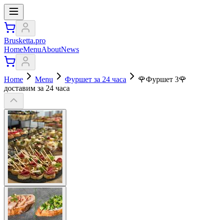
Brusketta.pro
Home
Menu
About
News
Home
Menu
Фуршет за 24 часа
🌹Фуршет 3🌹
доставим за 24 часа