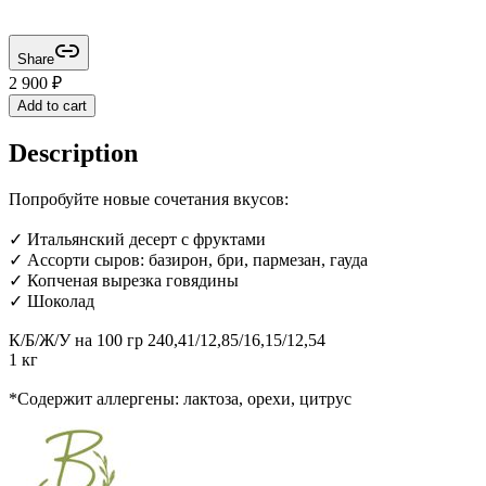
Share
2 900
₽
Add to cart
Description
Попробуйте новые сочетания вкусов:
✓ Итальянский десерт с фруктами
✓ Ассорти сыров: базирон, бри, пармезан, гауда
✓ Копченая вырезка говядины
✓ Шоколад
К/Б/Ж/У на 100 гр 240,41/12,85/16,15/12,54
1 кг
*Содержит аллергены: лактоза, орехи, цитрус